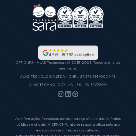
★
★
★
★
★
4.9
/
5
·
15.792
avaliações
CPF.CNPJ - ALAS Technology © 2015-2026. Todos os direitos
reservados.
ALAS TECNOLOGIA LTDA - CNPJ: 27.272.134/0001-18
ALAS TECHNOLOGY LLC - EIN: 93-3927200
As informações fornecidas por este serviço são obtidas de fontes
públicas e oficiais. A CPF.CNPJ não se responsabiliza pelo uso
indevido das informações consultadas.