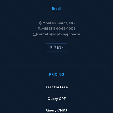
Brasil
Montes Claros, MG
+55 (31) 4042-1005
contato@cpfcnpj.com.br
🇺🇸
EN
PRICING
Test for Free
Query CPF
Query CNPJ