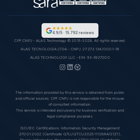
★
★
★
★
★
4.9
/
5
·
15.792
reviews
CPF.CNPJ - ALAS Technology © 2015-2026. All rights reserved.
ALAS TECNOLOGIA LTDA - CNPJ: 27.272.134/0001-18
ALAS TECHNOLOGY LLC - EIN: 93-3927200
The information provided by this service is obtained from public
and official sources. CPF.CNPJ is not responsible for the misuse
of consulted information.
This service is intended exclusively for business verification and
legal compliance purposes.
ISO/IEC Certifications: Information Security Management
27001:2022 (Certificate Q7LUQTCU20251113BRAIS1Z1),