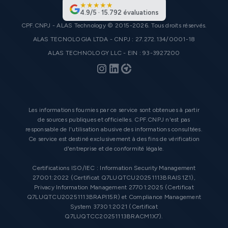
★
★
★
★
★
4.9
/
5
·
15.792
évaluations
CPF.CNPJ - ALAS Technology © 2015-2026. Tous droits réservés.
ALAS TECNOLOGIA LTDA - CNPJ : 27.272.134/0001-18
ALAS TECHNOLOGY LLC - EIN : 93-3927200
Les informations fournies par ce service sont obtenues à partir
de sources publiques et officielles. CPF.CNPJ n'est pas
responsable de l'utilisation abusive des informations consultées.
Ce service est destiné exclusivement à des fins de vérification
d'entreprise et de conformité légale.
Certifications ISO/IEC : Information Security Management
27001:2022 (Certificat Q7LUQTCU20251113BRAIS1Z1),
Privacy Information Management 27701:2025 (Certificat
Q7LUQTCU20251113BRAPI15R) et Compliance Management
System 37301:2021 (Certificat
Q7LUQTCC20251113BRACM1X7).