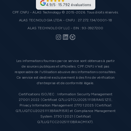
★
★
★
★
★
4.9
/
5
·
15.792
évaluations
CPF.CNPJ - ALAS Technology © 2015-2026. Tous droits réservés.
ALAS TECNOLOGIA LTDA - CNPJ : 27.272.134/0001-18
ALAS TECHNOLOGY LLC - EIN : 93-3927200
Les informations fournies par ce service sont obtenues à partir
de sources publiques et officielles. CPF.CNPJ n'est pas
responsable de l'utilisation abusive des informations consultées.
Ce service est destiné exclusivement à des fins de vérification
d'entreprise et de conformité légale.
Certifications ISO/IEC : Information Security Management
27001:2022 (Certificat Q7LUQTCU20251113BRAIS1Z1),
Privacy Information Management 27701:2025 (Certificat
Q7LUQTCU20251113BRAPI15R) et Compliance Management
System 37301:2021 (Certificat
Q7LUQTCC20251113BRACM1X7).