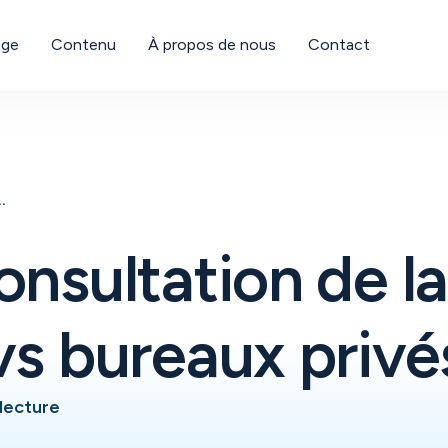
age
Contenu
À propos de nous
Contact
eita Federal vs bureaux privés
onsultation de l
vs bureaux privé
 lecture