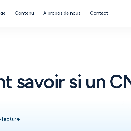
age
Contenu
À propos de nous
Contact
un CNPJ est inapte
 savoir si un C
 lecture