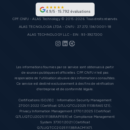
★
★
★
★
★
4.9
/
5
·
15.792
évaluations
CPF.CNPJ - ALAS Technology © 2015-2026. Tous droits réservés.
ALAS TECNOLOGIA LTDA - CNPJ : 27.272.134/0001-18
ALAS TECHNOLOGY LLC - EIN : 93-3927200
Les informations fournies par ce service sont obtenues à partir
de sources publiques et officielles. CPF.CNPJ n'est pas
responsable de l'utilisation abusive des informations consultées.
Ce service est destiné exclusivement à des fins de vérification
d'entreprise et de conformité légale.
Certifications ISO/IEC : Information Security Management
27001:2022 (Certificat Q7LUQTCU20251113BRAIS1Z1),
Privacy Information Management 27701:2025 (Certificat
Q7LUQTCU20251113BRAPI15R) et Compliance Management
System 37301:2021 (Certificat
Q7LUQTCC20251113BRACM1X7).