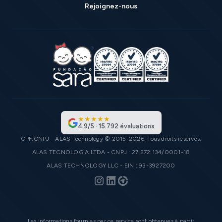
Rejoignez-nous
★
★
★
★
★
4.9
/
5
·
15.792
évaluations
CPF.CNPJ - ALAS Technology © 2015-2026. Tous droits réservés.
ALAS TECNOLOGIA LTDA - CNPJ : 27.272.134/0001-18
ALAS TECHNOLOGY LLC - EIN : 93-3927200
Les informations fournies par ce service sont obtenues à partir