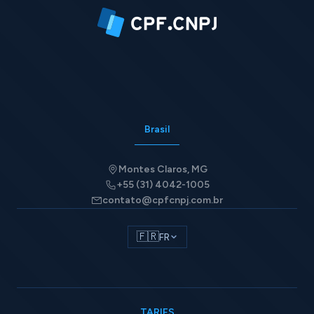
Brasil
Montes Claros, MG
+55 (31) 4042-1005
contato@cpfcnpj.com.br
🇫🇷
FR
TARIFS