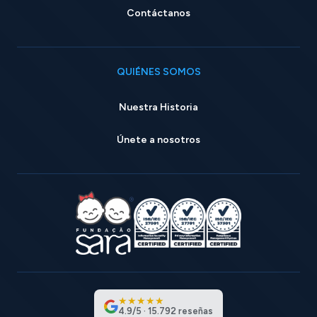
Contáctanos
QUIÉNES SOMOS
Nuestra Historia
Únete a nosotros
★
★
★
★
★
4.9
/
5
·
15.792
reseñas