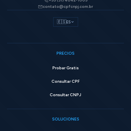
+55 (31) 4042-1005
contato@cpfcnpj.com.br
🇪🇸
ES
PRECIOS
Probar Gratis
Consultar CPF
Consultar CNPJ
SOLUCIONES