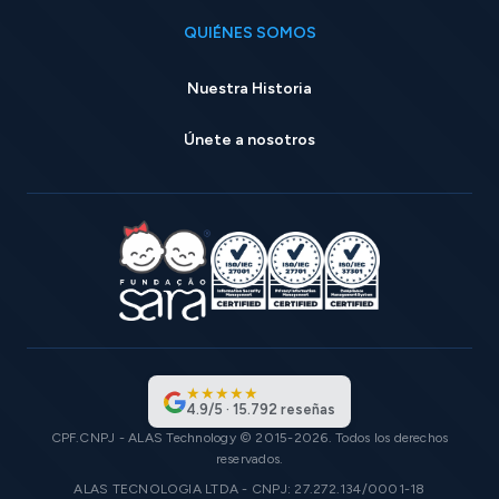
QUIÉNES SOMOS
Nuestra Historia
Únete a nosotros
★
★
★
★
★
4.9
/
5
·
15.792
reseñas
CPF.CNPJ - ALAS Technology © 2015-2026. Todos los derechos
reservados.
ALAS TECNOLOGIA LTDA - CNPJ: 27.272.134/0001-18