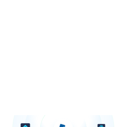
protegiendo las ventas y tu reputación.
Toma de decisiones
Decide sobre políticas de devolución, ofertas
personalizadas y estrategias de marketing con
base en datos precisos y actualizados de tus
clientes.