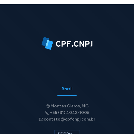
judiciales?
Brasil
Montes Claros, MG
+55 (31) 4042-1005
contato@cpfcnpj.com.br