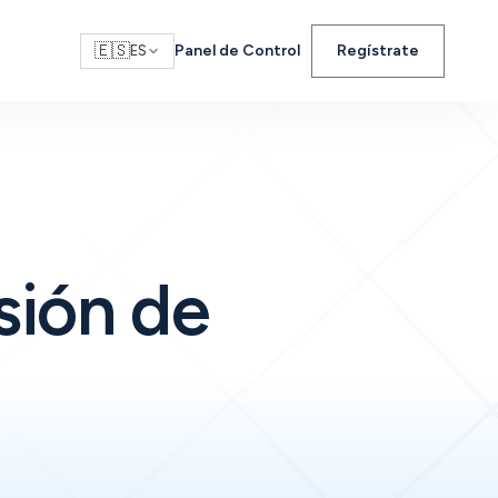
🇪🇸
Panel de Control
Regístrate
ES
sión de