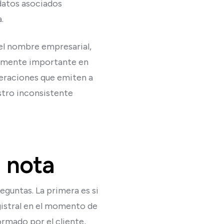
 datos asociados
.
r el nombre empresarial,
ialmente importante en
peraciones que emiten a
istro inconsistente
a nota
guntas. La primera es si
egistral en el momento de
ormado por el cliente,