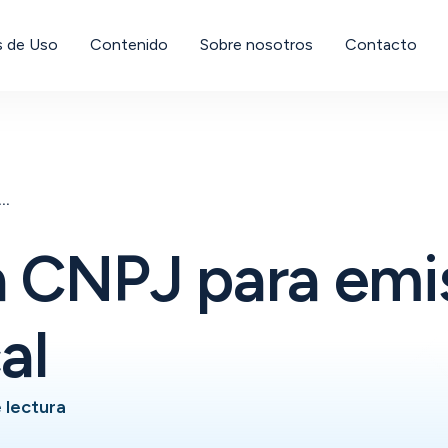
 de Uso
Contenido
Sobre nosotros
Contacto
ta CNPJ para emisión de nota fiscal
a CNPJ para emi
al
 lectura